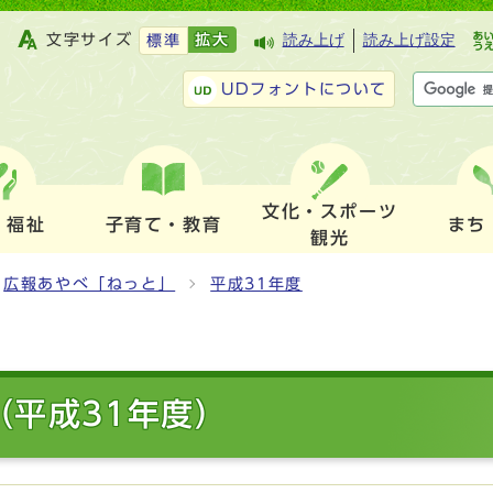
文字サイズ
拡大
読み上げ
読み上げ設定
標準
UDフォントについて
文化・スポーツ
・福祉
子育て・教育
まち
観光
広報あやべ「ねっと」
平成31年度
（平成31年度）