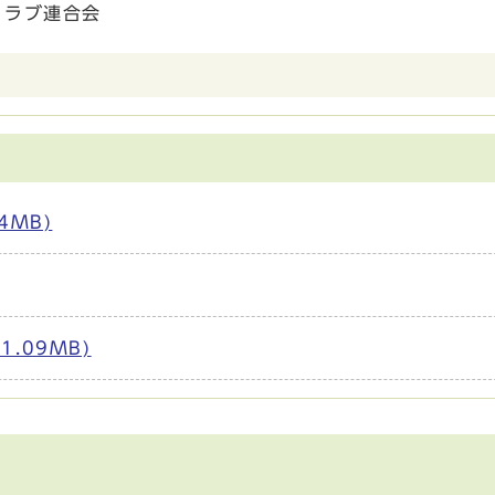
クラブ連合会
4MB)
.09MB)