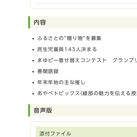
内容
ふるさとの”贈り物”を募集
民生児童員143人決まる
まゆピー着せ替えコンテスト グランプ
善聞語録
年末年始の主な催し
あやべトピックス(綾部の魅力を伝える
音声版
添付ファイル