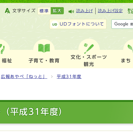
文字サイズ
拡大
読み上げ
読み上げ設定
標準
UDフォントについて
文化・スポーツ
・福祉
子育て・教育
まち
観光
広報あやべ「ねっと」
平成31年度
（平成31年度）