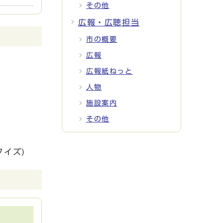
その他
広報・広聴担当
市の概要
広報
広報紙ねっと
人物
施設案内
その他
イズ)