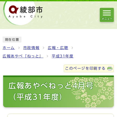
メニュー
現在位置
ホーム
市政情報
広報・広聴
広報あやべ「ねっと」
平成31年度
このページを印刷する
広報あやべねっと4月号
（平成31年度）