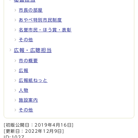
市長の部屋
あやべ特別市民制度
名誉市民・ほう賞・表彰
その他
広報・広聴担当
市の概要
広報
広報紙ねっと
人物
施設案内
その他
[初版公開日：
2019年4月16日
]
[更新日：
2022年12月9日
]
ID:1027