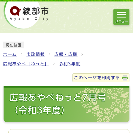
メニュー
現在位置
ホーム
市政情報
広報・広聴
広報あやべ「ねっと」
令和3年度
このページを印刷する
広報あやべねっと7月号
（令和3年度）