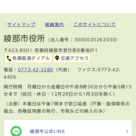
サイトマップ
組織案内
このサイトについて
綾部市役所
（法人番号：3000020262030）
〒623-8501 京都府綾部市若竹町8番地の1
各課直通ダイアル
交通アクセス
電話：
0773-42-3280
（代表） ファクス:0773-42-
4406
開庁時間 月曜日から金曜日の午前8時30分から午後5時15
分まで（祝日・休日・12月29日から1月3日を除く）
（注意）木曜日は午後7時まで窓口延長（戸籍・国保関係の
届出、各種証明書の発行、市税などの納入のみ）
綾部市公式LINE