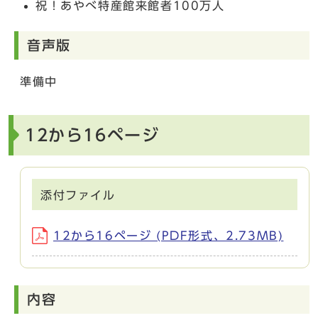
祝！あやべ特産館来館者100万人
音声版
準備中
12から16ページ
添付ファイル
12から16ページ (PDF形式、2.73MB)
内容