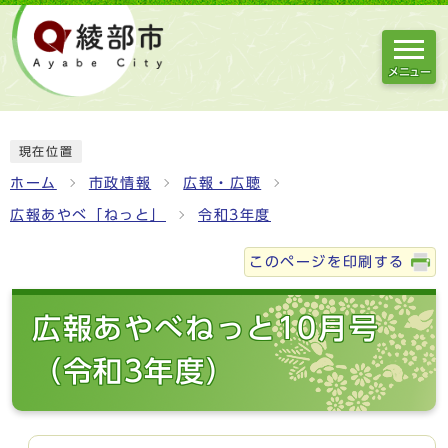
メニュー
現在位置
ホーム
市政情報
広報・広聴
広報あやべ「ねっと」
令和3年度
このページを印刷する
広報あやべねっと10月号
（令和3年度）