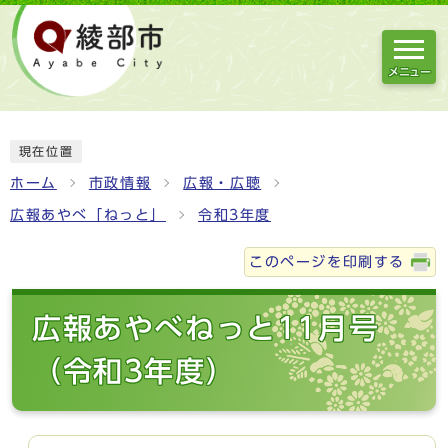
メニュー
現在位置
ホーム
市政情報
広報・広聴
広報あやべ「ねっと」
令和3年度
このページを印刷する
広報あやべねっと11月号
（令和3年度）