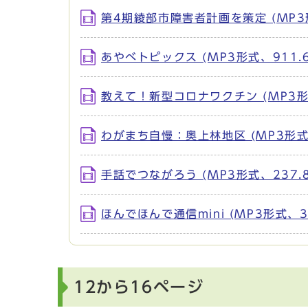
第4期綾部市障害者計画を策定 (MP3形
あやべトピックス (MP3形式、911.6
教えて！新型コロナワクチン (MP3形式
わがまち自慢：奥上林地区 (MP3形式、
手話でつながろう (MP3形式、237.8
ほんでほんで通信mini (MP3形式、31
12から16ページ