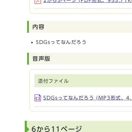
2から5ページ (PDF形式、953.71K
内容
SDGsってなんだろう
音声版
添付ファイル
SDGsってなんだろう (MP3形式、4.
6から11ページ