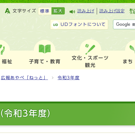
文字サイズ
拡大
読み上げ
読み上げ設定
標準
UDフォントについて
文化・スポーツ
・福祉
子育て・教育
まち
観光
広報あやべ「ねっと」
令和3年度
（令和3年度）