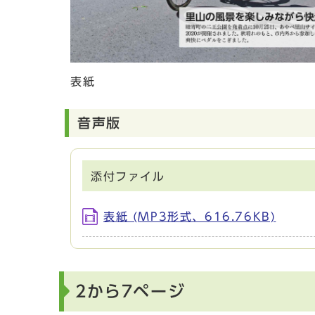
表紙
音声版
添付ファイル
表紙 (MP3形式、616.76KB)
2から7ページ