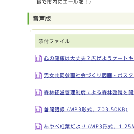
食で市内にエールを！）
音声版
添付ファイル
心の健康は大丈夫？広げようゲートキーパ
男女共同参画社会づくり図画・ポスターコ
森林経営管理制度による森林整備を開始 
善聞語録 (MP3形式、703.50KB)
あやべ紅葉だより (MP3形式、1.25