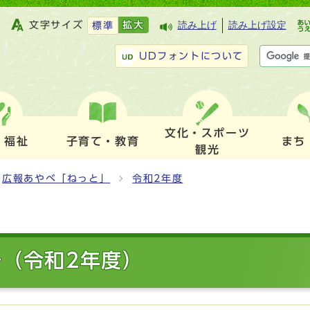
文字サイズ
拡大
読み上げ
読み上げ設定
標準
UDフォントについて
文化・スポーツ
・福祉
子育て・教育
まち
観光
広報あやべ「ねっと」
令和2年度
号（令和2年度）