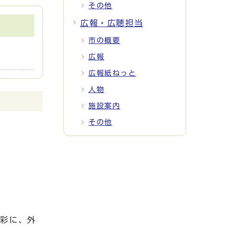
その他
広報・広聴担当
市の概要
広報
広報紙ねっと
人物
施設案内
その他
多彩に、外