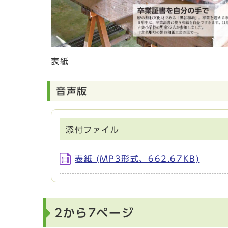
表紙
音声版
添付ファイル
表紙 (MP3形式、662.67KB)
2から7ページ