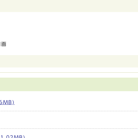
図画
6MB)
.02MB)