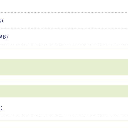
)
MB)
)