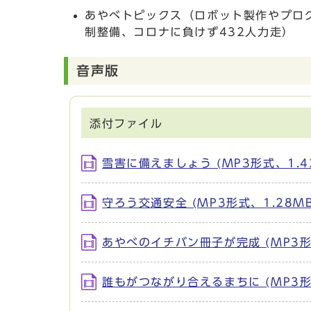
あやべトピックス（ロボット製作やプロ
制整備、コロナに負けず432人力走）
音声版
添付ファイル
雪害に備えましょう (MP3形式、1.4
守ろう交通安全 (MP3形式、1.28MB
あやべのイチバン冊子が完成 (MP3形式
誰もがつながり合えるまちに (MP3形式