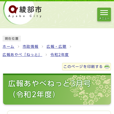
メニュー
現在位置
ホーム
市政情報
広報・広聴
広報あやべ「ねっと」
令和2年度
このページを印刷する
広報あやべねっと3月号
（令和2年度）