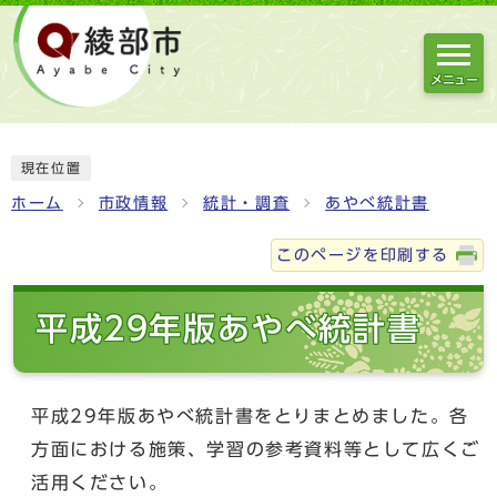
メニュー
現在位置
ホーム
市政情報
統計・調査
あやべ統計書
このページを印刷する
平成29年版あやべ統計書
平成29年版あやべ統計書をとりまとめました。各
方面における施策、学習の参考資料等として広くご
活用ください。