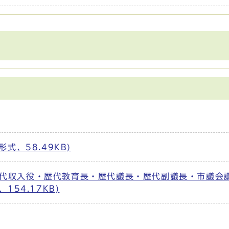
式、58.49KB)
代収入役・歴代教育長・歴代議長・歴代副議長・市議会
154.17KB)