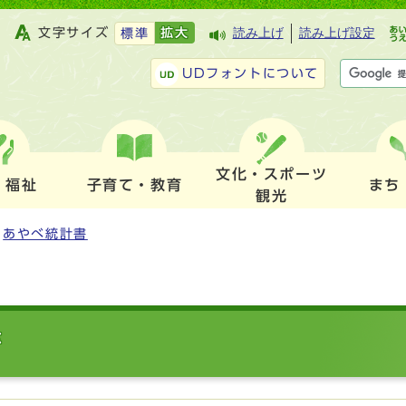
文字サイズ
拡大
読み上げ
読み上げ設定
標準
UDフォントについて
文化・スポーツ
・福祉
子育て・教育
まち
観光
あやべ統計書
書