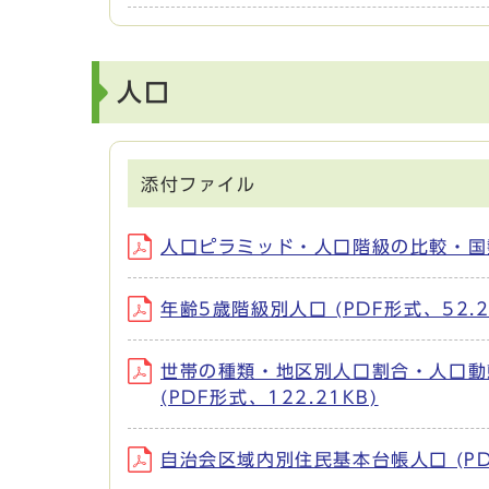
人口
添付ファイル
人口ピラミッド・人口階級の比較・国勢調
年齢5歳階級別人口 (PDF形式、52.2
世帯の種類・地区別人口割合・人口動
(PDF形式、122.21KB)
自治会区域内別住民基本台帳人口 (PDF