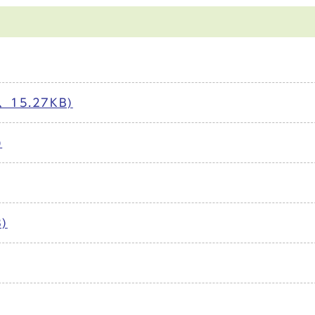
15.27KB)
)
)