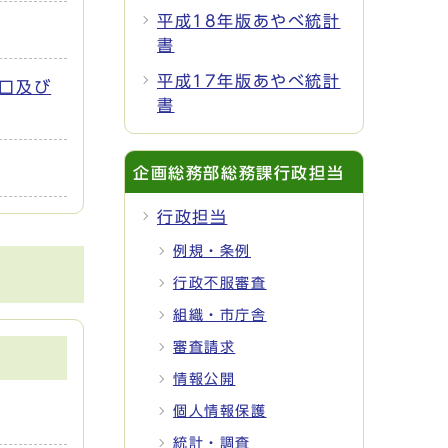
平成18年版あやべ統計
書
平成17年版あやべ統計
人口及び
書
企画総務部総務課行政担当
行政担当
例規・条例
行政不服審査
組織・市庁舎
審査請求
情報公開
個人情報保護
統計・調査