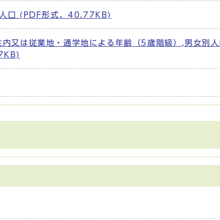
 (PDF形式、40.77KB)
住内又は従業地・通学地による年齢（5歳階級）,男女別
KB)