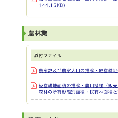
144.15KB)
農林業
添付ファイル
農家数及び農家人口の推移・経営耕地規模
経営耕地面積の推移・農用機械（販売
森林の所有形態別面積・民有林面積と蓄積 