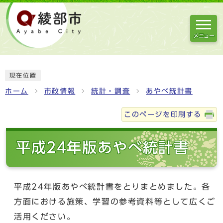
メニュー
現在位置
ホーム
市政情報
統計・調査
あやべ統計書
このページを印刷する
平成24年版あやべ統計書
平成24年版あやべ統計書をとりまとめました。各
方面における施策、学習の参考資料等として広くご
活用ください。