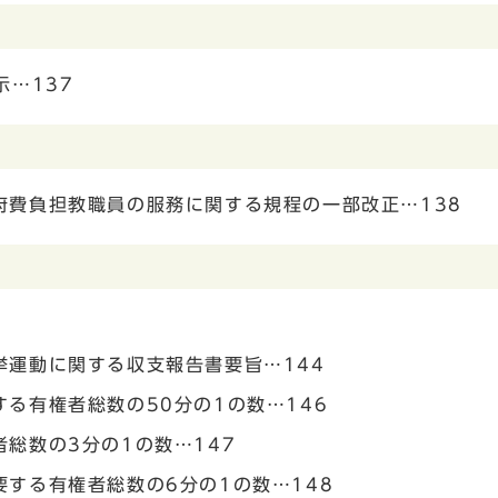
示…137
府費負担教職員の服務に関する規程の一部改正…138
挙運動に関する収支報告書要旨…144
る有権者総数の50分の1の数…146
総数の3分の1の数…147
する有権者総数の6分の1の数…148