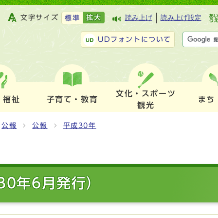
文字サイズ
拡大
読み上げ
読み上げ設定
標準
UDフォントについて
文化・スポーツ
・福祉
子育て・教育
まち
観光
公報
公報
平成30年
30年6月発行）