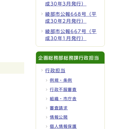
成30年3月発行）
綾部市公報668号（平
成30年2月発行）
綾部市公報667号（平
成30年1月発行）
企画総務部総務課行政担当
行政担当
例規・条例
行政不服審査
組織・市庁舎
審査請求
情報公開
個人情報保護