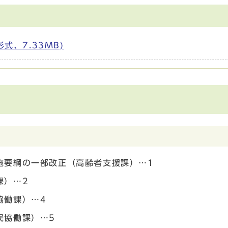
形式、7.33MB)
施要綱の一部改正（高齢者支援課）…1
課）…2
協働課）…4
民協働課）…5