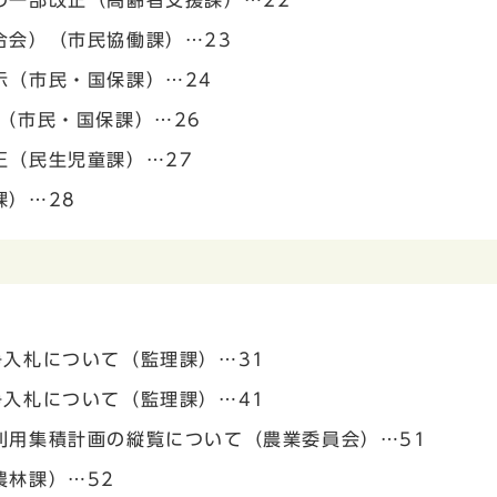
の一部改正（高齢者支援課）…22
合会）（市民協働課）…23
示（市民・国保課）…24
（市民・国保課）…26
正（民生児童課）…27
課）…28
入札について（監理課）…31
入札について（監理課）…41
利用集積計画の縦覧について（農業委員会）…51
農林課）…52