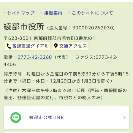
サイトマップ
組織案内
このサイトについて
綾部市役所
（法人番号：3000020262030）
〒623-8501 京都府綾部市若竹町8番地の1
各課直通ダイアル
交通アクセス
電話：
0773-42-3280
（代表） ファクス:0773-42-
4406
開庁時間 月曜日から金曜日の午前8時30分から午後5時15
分まで（祝日・休日・12月29日から1月3日を除く）
（注意）木曜日は午後7時まで窓口延長（戸籍・国保関係の
届出、各種証明書の発行、市税などの納入のみ）
綾部市公式LINE