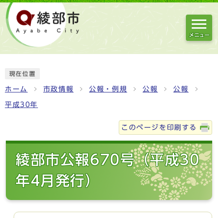
メニュー
現在位置
ホーム
市政情報
公報・例規
公報
公報
平成30年
このページを印刷する
綾部市公報670号（平成30
年4月発行）