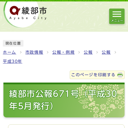
メニュー
現在位置
ホーム
市政情報
公報・例規
公報
公報
平成30年
このページを印刷する
綾部市公報671号（平成30
年5月発行）