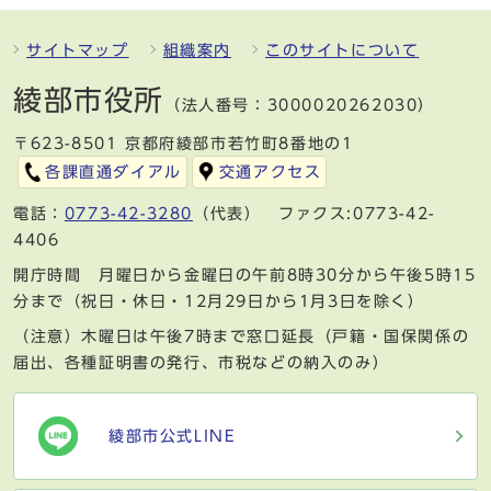
サイトマップ
組織案内
このサイトについて
綾部市役所
（法人番号：3000020262030）
〒623-8501 京都府綾部市若竹町8番地の1
各課直通ダイアル
交通アクセス
電話：
0773-42-3280
（代表） ファクス:0773-42-
4406
開庁時間 月曜日から金曜日の午前8時30分から午後5時15
分まで（祝日・休日・12月29日から1月3日を除く）
（注意）木曜日は午後7時まで窓口延長（戸籍・国保関係の
届出、各種証明書の発行、市税などの納入のみ）
綾部市公式LINE