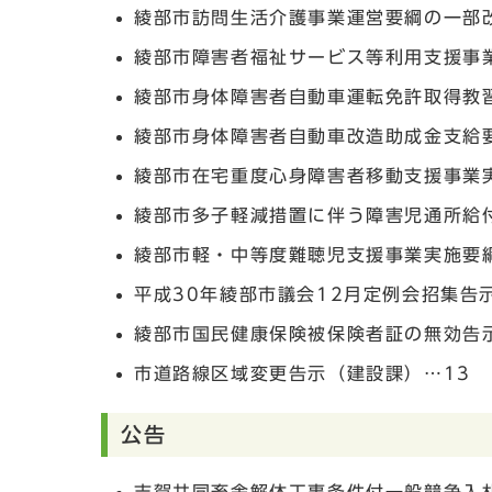
綾部市訪問生活介護事業運営要綱の一部
綾部市障害者福祉サービス等利用支援事
綾部市身体障害者自動車運転免許取得教
綾部市身体障害者自動車改造助成金支給
綾部市在宅重度心身障害者移動支援事業
綾部市多子軽減措置に伴う障害児通所給
綾部市軽・中等度難聴児支援事業実施要
平成30年綾部市議会12月定例会招集告
綾部市国民健康保険被保険者証の無効告
市道路線区域変更告示（建設課）…13
公告