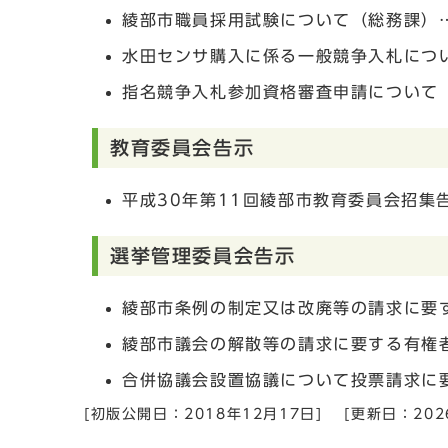
綾部市職員採用試験について（総務課）…
水田センサ購入に係る一般競争入札につい
指名競争入札参加資格審査申請について（
教育委員会告示
平成30年第11回綾部市教育委員会招集告
選挙管理委員会告示
綾部市条例の制定又は改廃等の請求に要す
綾部市議会の解散等の請求に要する有権者
合併協議会設置協議について投票請求に要
[初版公開日：
2018年12月17日
]
[更新日：
20