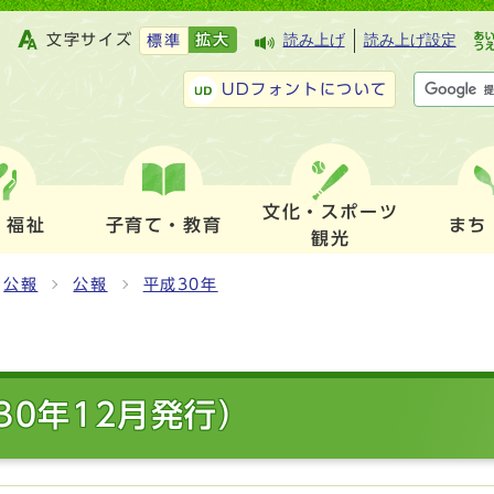
文字サイズ
拡大
読み上げ
読み上げ設定
標準
UDフォントについて
文化・スポーツ
・福祉
子育て・教育
まち
観光
公報
公報
平成30年
30年12月発行）