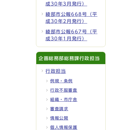
成30年3月発行）
綾部市公報668号（平
成30年2月発行）
綾部市公報667号（平
成30年1月発行）
企画総務部総務課行政担当
行政担当
例規・条例
行政不服審査
組織・市庁舎
審査請求
情報公開
個人情報保護