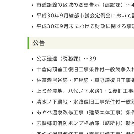
市道路線の区域の変更告示（建設課）…
平成30年9月綾部市議会定例会において
平成30年9月末における財政に関する事
公告
公示送達（税務課）…39
十倉向頭首工復旧工事条件付一般競争入
林道瀬尾谷線・笹尾線・真野線復旧工事
上ミ台農地、八代ノ下水路1・2復旧工事
清水ノ下農地・水路復旧工事条件付一般
あやべ温泉改修工事（建築本体工事）条
志賀郷町消防ポンプ格納庫（詰所付）新