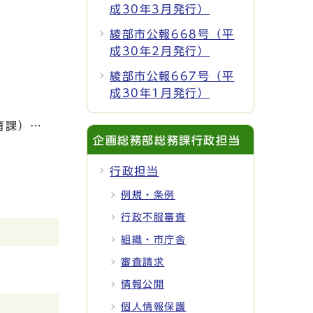
成30年3月発行）
綾部市公報668号（平
成30年2月発行）
綾部市公報667号（平
成30年1月発行）
育課）…
企画総務部総務課行政担当
行政担当
例規・条例
行政不服審査
組織・市庁舎
審査請求
情報公開
個人情報保護