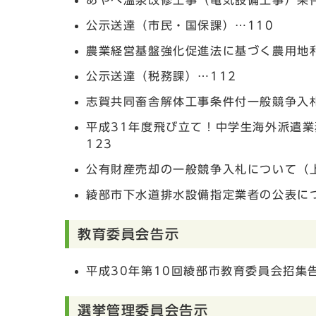
あやべ温泉改修工事（電気設備工事）条
公示送達（市民・国保課）…110
農業経営基盤強化促進法に基づく農用地
公示送達（税務課）…112
志賀共同畜舎解体工事条件付一般競争入札
平成31年度飛び立て！中学生海外派遣
123
公有財産売却の一般競争入札について（上
綾部市下水道排水設備指定業者の公表につ
教育委員会告示
平成30年第10回綾部市教育委員会招集告
選挙管理委員会告示