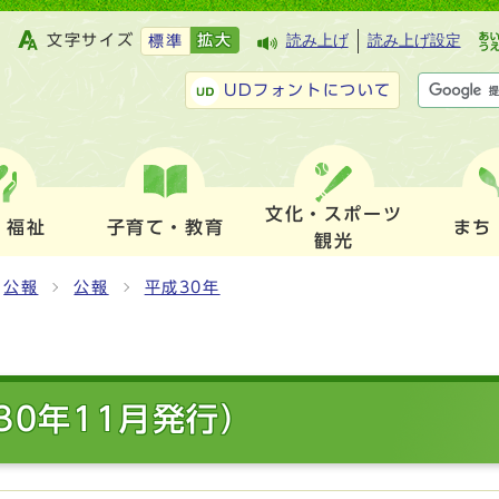
文字サイズ
拡大
読み上げ
読み上げ設定
標準
UDフォントについて
文化・スポーツ
・福祉
子育て・教育
まち
観光
公報
公報
平成30年
30年11月発行）