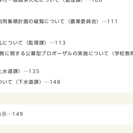
件付一般競争入札について（監理課）…100
利用集積計画の縦覧について（農業委員会）…111
について（監理課）…113
業務に関する公募型プロポーザルの実施について（学校教
水道課）…135
いて（下水道課）…148
示…149