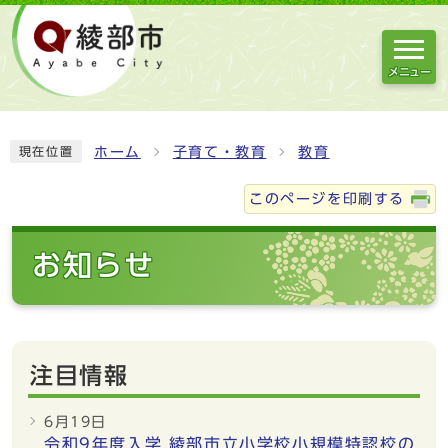
メニュー
ホーム
子育て・教育
教育
現在位置
このページを印刷する
お知らせ
注目情報
6月19日
令和9年度入学 綾部市立小学校小規模特認校の