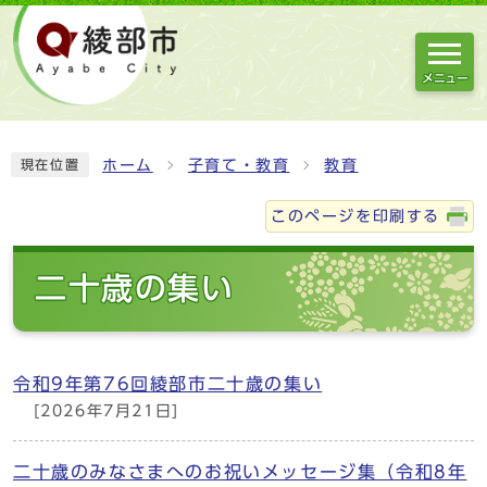
メニュー
ホーム
子育て・教育
教育
現在位置
このページを印刷する
二十歳の集い
令和9年第76回綾部市二十歳の集い
[2026年7月21日]
二十歳のみなさまへのお祝いメッセージ集（令和8年