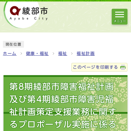
メニュー
現在位置
ホーム
健康・福祉
福祉
福祉計画
このページを印刷する
第8期綾部市障害福祉計画
及び第4期綾部市障害児福
祉計画策定支援業務に関す
るプロポーザル実施に係る