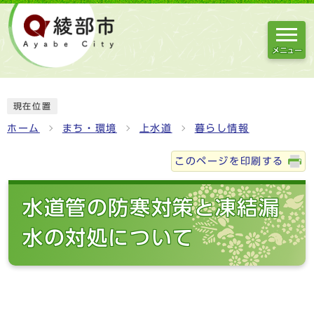
メニュー
現在位置
ホーム
まち・環境
上水道
暮らし情報
このページを印刷する
水道管の防寒対策と凍結漏
水の対処について