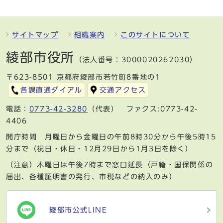
サイトマップ
組織案内
このサイトについて
綾部市役所
（法人番号：3000020262030）
〒623-8501 京都府綾部市若竹町8番地の1
各課直通ダイアル
交通アクセス
電話：
0773-42-3280
（代表） ファクス:0773-42-
4406
開庁時間 月曜日から金曜日の午前8時30分から午後5時15
分まで（祝日・休日・12月29日から1月3日を除く）
（注意）木曜日は午後7時まで窓口延長（戸籍・国保関係の
届出、各種証明書の発行、市税などの納入のみ）
綾部市公式LINE