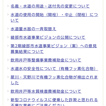
名義・水道の用途・送付先の変更について
水道の使用の開始（開栓）・中止（閉栓）につ
いて
水道量水器の一斉取替え
綾部市水道事業ビジョンの公開について
第2期綾部市水道事業ビジョン（案）への意見
募集結果について
飲用井戸等整備事業費補助金について
水道水の安全性について（有機フッ素化合物）
犀川・天野川で有機フッ素化合物が検出されま
した
飲用井戸等水質検査費補助金について
新型コロナウイルスに便乗した詐欺と思われる
不審な業者にご注意ください