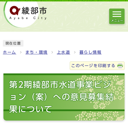
メニュー
現在位置
ホーム
まち・環境
上水道
暮らし情報
このページを印刷する
第2期綾部市水道事業ビジ
ョン（案）への意見募集結
果について