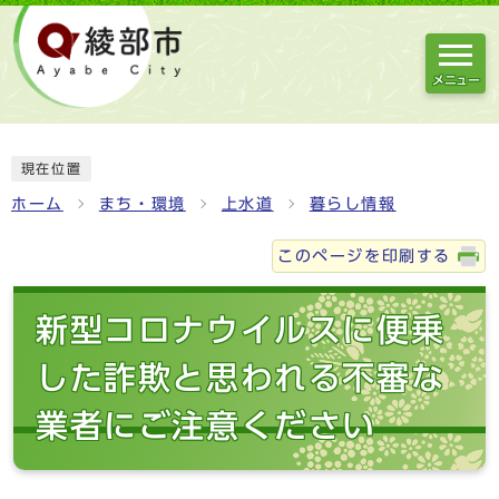
メニュー
現在位置
ホーム
まち・環境
上水道
暮らし情報
このページを印刷する
新型コロナウイルスに便乗
した詐欺と思われる不審な
業者にご注意ください