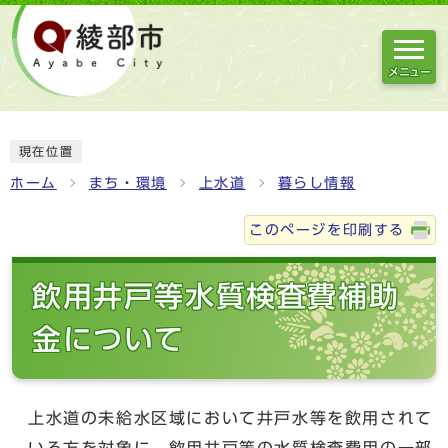
メニュー
現在位置
ホーム
まち・環境
上水道
暮らし情報
このページを印刷する
飲用井戸等水質検査費補助
金について
上水道の未給水区域において井戸水等を飲用されて
いる方を対象に、飲用井戸等の水質検査費用の一部