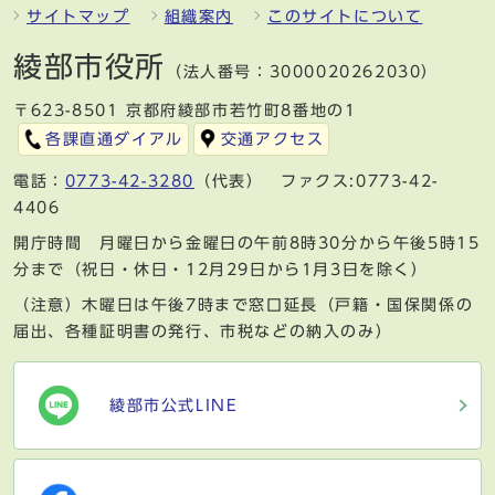
サイトマップ
組織案内
このサイトについて
綾部市役所
（法人番号：3000020262030）
〒623-8501 京都府綾部市若竹町8番地の1
各課直通ダイアル
交通アクセス
電話：
0773-42-3280
（代表） ファクス:0773-42-
4406
開庁時間 月曜日から金曜日の午前8時30分から午後5時15
分まで（祝日・休日・12月29日から1月3日を除く）
（注意）木曜日は午後7時まで窓口延長（戸籍・国保関係の
届出、各種証明書の発行、市税などの納入のみ）
綾部市公式LINE