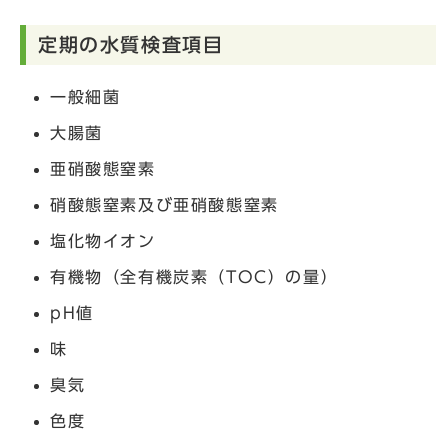
定期の水質検査項目
一般細菌
大腸菌
亜硝酸態窒素
硝酸態窒素及び亜硝酸態窒素
塩化物イオン
有機物（全有機炭素（TOC）の量）
pH値
味
臭気
色度