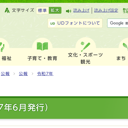
文字サイズ
拡大
読み上げ
読み上げ設定
標準
UDフォントについて
文化・スポーツ
・福祉
子育て・教育
まち
観光
公報
公報
令和7年
7年6月発行）