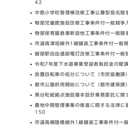
42
中筋小学校管理棟改修工事公募型指名競
物部児童館施設改修工事条件付一般競争
物部保育園倉庫新設他工事条件付一般競
市道高津旭線外1線舗装工事条件付一般
綾部駅自由通路電灯改修工事条件付一般
令和7年度下水道事業受益者負担金の賦
放置自転車の処分について（市民協働課
都市公園供用開始について（都市建築課
黒谷和紙拠点施設基本設計業務委託に関
農地中間管理事業の推進に関する法律に
150
市道高槻陸橋線外1線舗装工事条件付一般