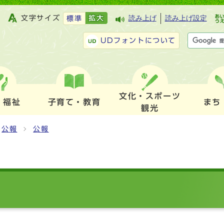
文字サイズ
拡大
読み上げ
読み上げ設定
標準
UDフォントについて
文化・スポーツ
・福祉
子育て・教育
まち
観光
公報
公報