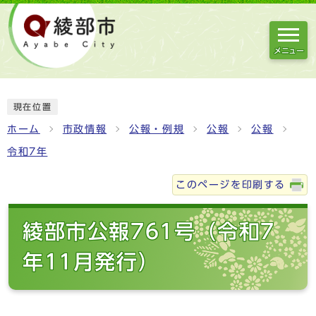
メニュー
現在位置
ホーム
市政情報
公報・例規
公報
公報
令和7年
このページを印刷する
綾部市公報761号（令和7
年11月発行）