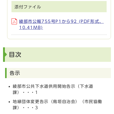
添付ファイル
綾部市公報755号P1から92 (PDF形式、
10.41MB)
目次
告示
綾部市公共下水道供用開始告示（下水道
課）・・・1
地縁団体変更告示（鳥垣自治会）（市民協働
課）・・・3