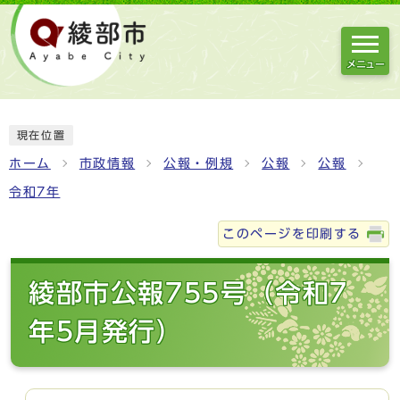
メニュー
現在位置
ホーム
市政情報
公報・例規
公報
公報
令和7年
このページを印刷する
綾部市公報755号（令和7
年5月発行）