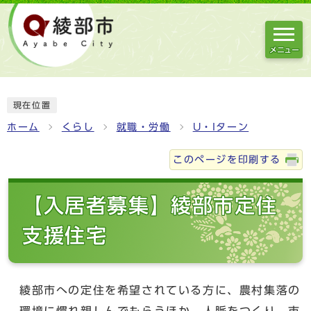
メニュー
現在位置
ホーム
くらし
就職・労働
U・Iターン
このページを印刷する
【入居者募集】綾部市定住
支援住宅
綾部市への定住を希望されている方に、農村集落の
環境に慣れ親しんでもらうほか、人脈をつくり、市