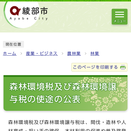
メニュー
現在位置
ホーム
産業・ビジネス
農林業
林業
このページを印刷する
森林環境税及び森林環境譲
与税の使途の公表
森林環境税及び森林環境譲与税は、間伐・造林や人
材育成・担い手の確保、木材利用の促進や普及啓発