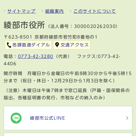
サイトマップ
組織案内
このサイトについて
綾部市役所
（法人番号：3000020262030）
〒623-8501 京都府綾部市若竹町8番地の1
各課直通ダイアル
交通アクセス
電話：
0773-42-3280
（代表） ファクス:0773-42-
4406
開庁時間 月曜日から金曜日の午前8時30分から午後5時15
分まで（祝日・休日・12月29日から1月3日を除く）
（注意）木曜日は午後7時まで窓口延長（戸籍・国保関係の
届出、各種証明書の発行、市税などの納入のみ）
綾部市公式LINE