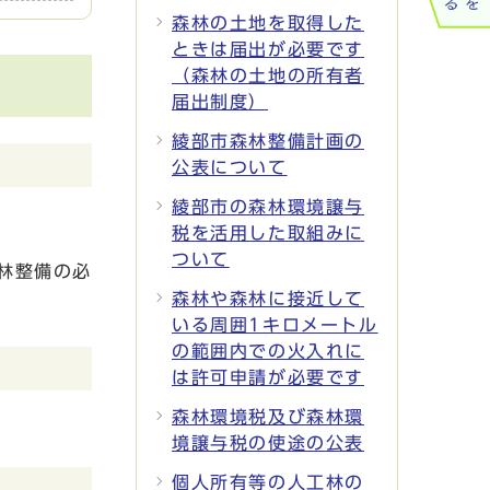
森林の土地を取得した
ときは届出が必要です
（森林の土地の所有者
届出制度）
綾部市森林整備計画の
公表について
綾部市の森林環境譲与
税を活用した取組みに
ついて
林整備の必
森林や森林に接近して
いる周囲1キロメートル
の範囲内での火入れに
は許可申請が必要です
森林環境税及び森林環
境譲与税の使途の公表
個人所有等の人工林の