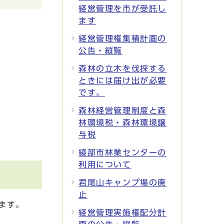
経営管理を市が受託し
ます
経営管理権集積計画の
公告・縦覧
森林の立木を伐採する
ときには届け出が必要
です。
森林経営管理制度と森
林環境税・森林環境譲
与税
綾部市林業センターの
利用について
君尾山キャンプ場の廃
止
ます。
経営管理実施権配分計