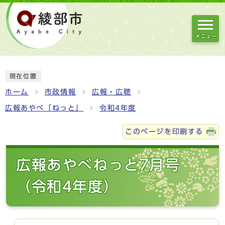
メニュー
現在位置
ホーム
市政情報
広報・広聴
広報あやべ「ねっと」
令和4年度
このページを印刷する
広報あやべねっと7月号
（令和4年度）