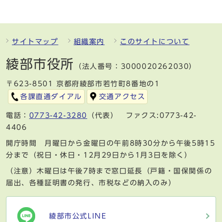
サイトマップ
組織案内
このサイトについて
綾部市役所
（法人番号：3000020262030）
〒623-8501 京都府綾部市若竹町8番地の1
各課直通ダイアル
交通アクセス
電話：
0773-42-3280
（代表） ファクス:0773-42-
4406
開庁時間 月曜日から金曜日の午前8時30分から午後5時15
分まで（祝日・休日・12月29日から1月3日を除く）
（注意）木曜日は午後7時まで窓口延長（戸籍・国保関係の
届出、各種証明書の発行、市税などの納入のみ）
綾部市公式LINE