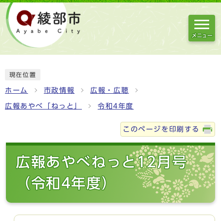
メニュー
現在位置
ホーム
市政情報
広報・広聴
広報あやべ「ねっと」
令和4年度
このページを印刷する
広報あやべねっと12月号
（令和4年度）