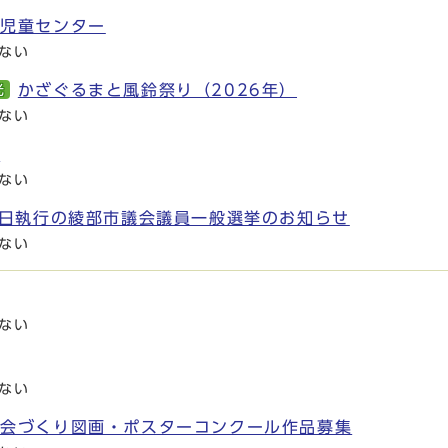
代児童センター
ない
かざぐるまと風鈴祭り（2026年）
光
ない
展
ない
0日執行の綾部市議会議員一般選挙のお知らせ
ない
ない
ない
社会づくり図画・ポスターコンクール作品募集