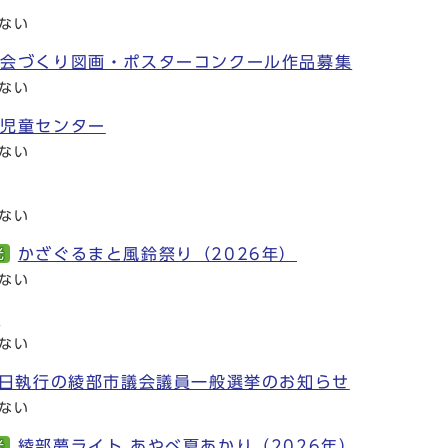
ない
社会づくり図画・ポスターコンクール作品募集
ない
代児童センター
ない
ない
かざぐるまと風鈴祭り（2026年）
光
ない
展
ない
0日執行の綾部市議会議員一般選挙のお知らせ
ない
綾部夢ライト あやべ夏あかり（2026年）
光