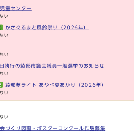
代児童センター
ない
かざぐるまと風鈴祭り（2026年）
光
ない
展
ない
0日執行の綾部市議会議員一般選挙のお知らせ
ない
綾部夢ライト あやべ夏あかり（2026年）
光
ない
ない
社会づくり図画・ポスターコンクール作品募集