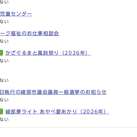
ない
代児童センター
ない
パーク福祉のお仕事相談会
ない
かざぐるまと風鈴祭り（2026年）
光
ない
展
ない
0日執行の綾部市議会議員一般選挙のお知らせ
ない
綾部夢ライト あやべ夏あかり（2026年）
光
ない