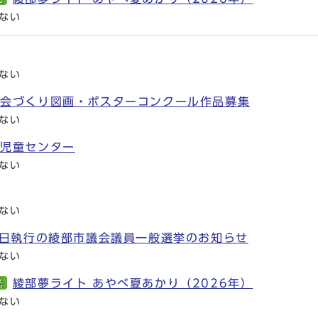
ない
ない
社会づくり図画・ポスターコンクール作品募集
ない
代児童センター
ない
展
ない
0日執行の綾部市議会議員一般選挙のお知らせ
ない
綾部夢ライト あやべ夏あかり（2026年）
光
ない