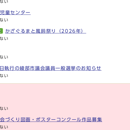
ない
代児童センター
ない
かざぐるまと風鈴祭り（2026年）
光
ない
展
ない
0日執行の綾部市議会議員一般選挙のお知らせ
ない
ない
社会づくり図画・ポスターコンクール作品募集
ない