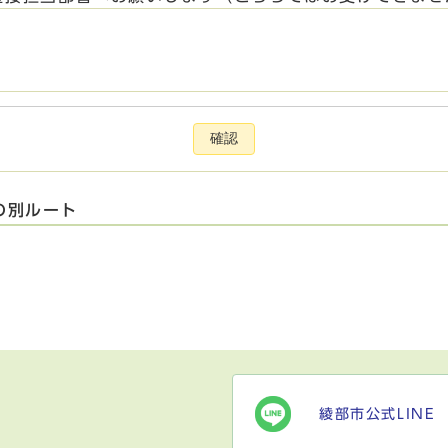
確認
の別ルート
綾部市公式LINE
）