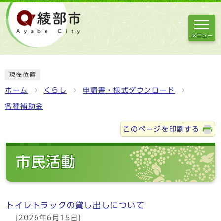
メニュー
現在位置
ホーム
くらし
申請書・様式ダウンロード
各種補助金
このページを印刷する
市民活動
トイレトラックの貸し出しについて
[2026年6月15日]