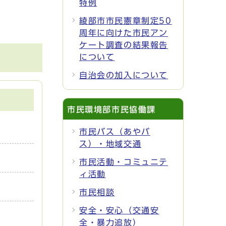
特例
綾部市市民憲章制定50
周年に向けた市民アン
ケート調査の結果報告
について
自治会の加入について
市民環境部市民協働課
市民バス（あやバ
ス）・地域交通
市民活動・コミュニテ
ィ活動
市民相談
安全・安心（交通安
全・暴力追放）