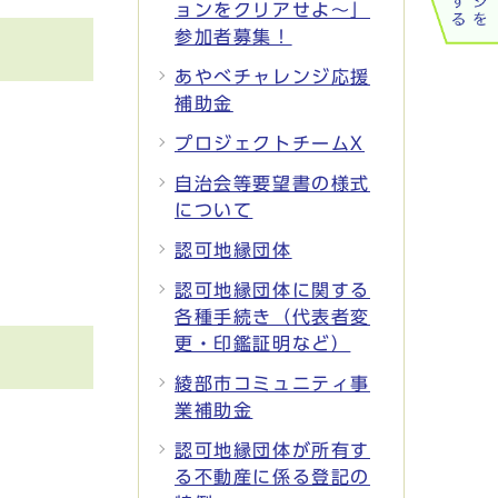
ョンをクリアせよ～」
参加者募集！
あやべチャレンジ応援
補助金
プロジェクトチームX
自治会等要望書の様式
について
認可地縁団体
認可地縁団体に関する
各種手続き（代表者変
更・印鑑証明など）
綾部市コミュニティ事
業補助金
認可地縁団体が所有す
る不動産に係る登記の