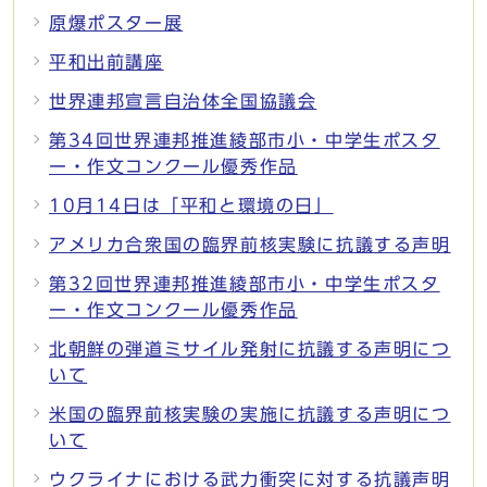
原爆ポスター展
平和出前講座
世界連邦宣言自治体全国協議会
第34回世界連邦推進綾部市小・中学生ポスタ
ー・作文コンクール優秀作品
10月14日は「平和と環境の日」
アメリカ合衆国の臨界前核実験に抗議する声明
第32回世界連邦推進綾部市小・中学生ポスタ
ー・作文コンクール優秀作品
北朝鮮の弾道ミサイル発射に抗議する声明につ
いて
米国の臨界前核実験の実施に抗議する声明につ
いて
ウクライナにおける武力衝突に対する抗議声明