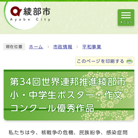
メニュー
ホーム
市政情報
平和事業
現在位置
このページを印刷する
第34回世界連邦推進綾部市
小・中学生ポスター・作文
コンクール優秀作品
私たちは今、核戦争の危機、民族紛争、感染症問