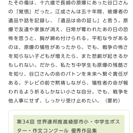
たその傷は、十六歳で長崎の原爆にあった谷口さん
の「覚悟」だった。江成さんは五十年間、被爆者の
遺品や話を記録し、「遺品は命の証し」と言う。原
爆で友達や家族が消え、日常が奪われたあの日の恐
怖を思うと、胸が締め付けられる。平和な今がある
のは、原爆の犠牲があったから。でも、戦争の怖さ
を知らない子どもが増えたら、また悲劇が起きるか
もしれない。だから、私たち中学生も原爆の残酷さ
を知り、谷口さんの命のバトンを未来へ繋ぐ責任が
ある。テレビの前で黙祷しながら、犠牲者の命が報
われるよう祈るしかない小さな自分。でも、戦争を
他人事にせず、しっかり受け止めたい。（要約）
第34回 世界連邦推進綾部市小・中学生ポス
ター・作文コンクール 優秀作品集