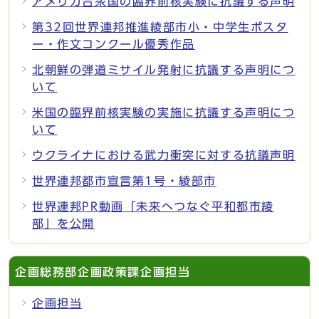
アメリカ合衆国の臨界前核実験に抗議する声明
第32回世界連邦推進綾部市小・中学生ポスタ
ー・作文コンクール優秀作品
北朝鮮の弾道ミサイル発射に抗議する声明につ
いて
米国の臨界前核実験の実施に抗議する声明につ
いて
ウクライナにおける武力衝突に対する抗議声明
世界連邦都市宣言第1号・綾部市
世界連邦PR動画「未来へつなぐ平和都市綾
部」を公開
企画総務部企画政策課企画担当
企画担当