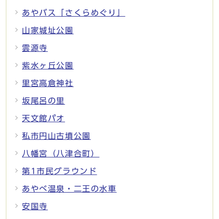
あやバス「さくらめぐり」
山家城址公園
雲源寺
紫水ヶ丘公園
里宮高倉神社
坂尾呂の里
天文館パオ
私市円山古墳公園
八幡宮（八津合町）
第1市民グラウンド
あやべ温泉・二王の水車
安国寺