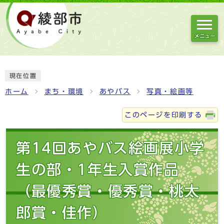
メニュー
現在位置
ホーム
まち・環境
あやバス
写真・絵画等
このページを印刷する
第14回あやバス絵画展小学
生の部・1年生入賞作品
（最優秀賞・優秀賞・桃太
郎賞・佳作）