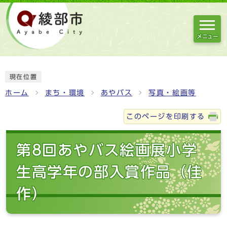
メニュー
現在位置
ホーム
まち・環境
あやバス
写真・絵画等
このページを印刷する
第8回あやバス絵画展小学
生高学年の部入賞作品（佳
作）