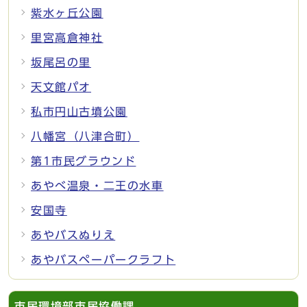
紫水ヶ丘公園
里宮高倉神社
坂尾呂の里
天文館パオ
私市円山古墳公園
八幡宮（八津合町）
第1市民グラウンド
あやべ温泉・二王の水車
安国寺
あやバスぬりえ
あやバスペーパークラフト
市民環境部市民協働課