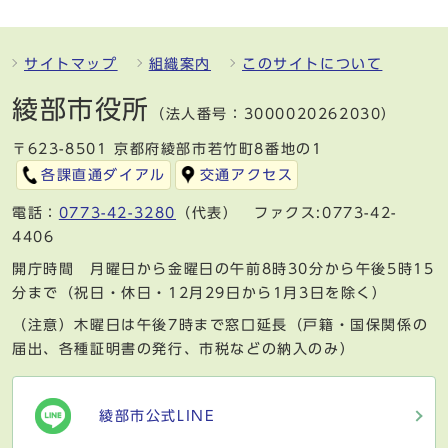
サイトマップ
組織案内
このサイトについて
綾部市役所
（法人番号：3000020262030）
〒623-8501 京都府綾部市若竹町8番地の1
各課直通ダイアル
交通アクセス
電話：
0773-42-3280
（代表） ファクス:0773-42-
4406
開庁時間 月曜日から金曜日の午前8時30分から午後5時15
分まで（祝日・休日・12月29日から1月3日を除く）
（注意）木曜日は午後7時まで窓口延長（戸籍・国保関係の
届出、各種証明書の発行、市税などの納入のみ）
綾部市公式LINE