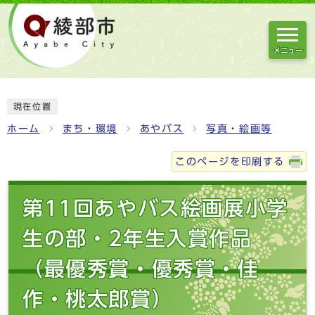
メニュー
現在位置
ホーム
まち・環境
あやバス
写真・絵画等
このページを印刷する
第11回あやバス絵画展小学
生の部・2年生入賞作品
（最優秀賞・優秀賞・佳
作・桃太郎賞）