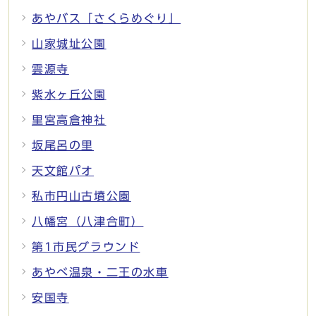
あやバス「さくらめぐり」
山家城址公園
雲源寺
紫水ヶ丘公園
里宮高倉神社
坂尾呂の里
天文館パオ
私市円山古墳公園
八幡宮（八津合町）
第1市民グラウンド
あやべ温泉・二王の水車
安国寺