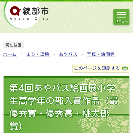
メニュー
現在位置
ホーム
まち・環境
あやバス
写真・絵画等
このページを印刷する
第4回あやバス絵画展小学
生高学年の部入賞作品（最
優秀賞・優秀賞・桃太郎
賞）