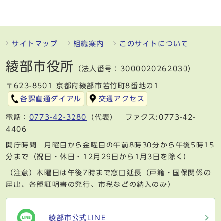
サイトマップ
組織案内
このサイトについて
綾部市役所
（法人番号：3000020262030）
〒623-8501 京都府綾部市若竹町8番地の1
各課直通ダイアル
交通アクセス
電話：
0773-42-3280
（代表） ファクス:0773-42-
4406
開庁時間 月曜日から金曜日の午前8時30分から午後5時15
分まで（祝日・休日・12月29日から1月3日を除く）
（注意）木曜日は午後7時まで窓口延長（戸籍・国保関係の
届出、各種証明書の発行、市税などの納入のみ）
綾部市公式LINE