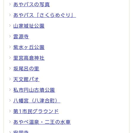
あやバスの写真
あやバス「さくらめぐり」
山家城址公園
雲源寺
紫水ヶ丘公園
里宮高倉神社
坂尾呂の里
天文館パオ
私市円山古墳公園
八幡宮（八津合町）
第1市民グラウンド
あやべ温泉・二王の水車
安国寺