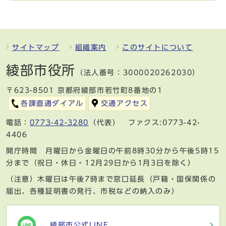
サイトマップ
組織案内
このサイトについて
綾部市役所
（法人番号：3000020262030）
〒623-8501 京都府綾部市若竹町8番地の1
各課直通ダイアル
交通アクセス
電話：
0773-42-3280
（代表） ファクス:0773-42-
4406
開庁時間 月曜日から金曜日の午前8時30分から午後5時15
分まで（祝日・休日・12月29日から1月3日を除く）
（注意）木曜日は午後7時まで窓口延長（戸籍・国保関係の
届出、各種証明書の発行、市税などの納入のみ）
綾部市公式LINE