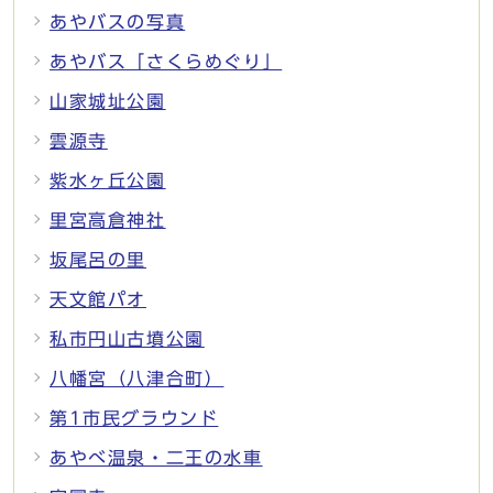
あやバスの写真
あやバス「さくらめぐり」
山家城址公園
雲源寺
紫水ヶ丘公園
里宮高倉神社
坂尾呂の里
天文館パオ
私市円山古墳公園
八幡宮（八津合町）
第1市民グラウンド
あやべ温泉・二王の水車