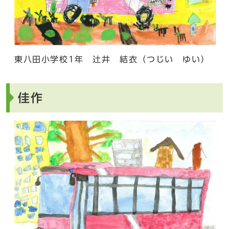
東八田小学校1年 辻井 結衣（つじい ゆい）
佳作