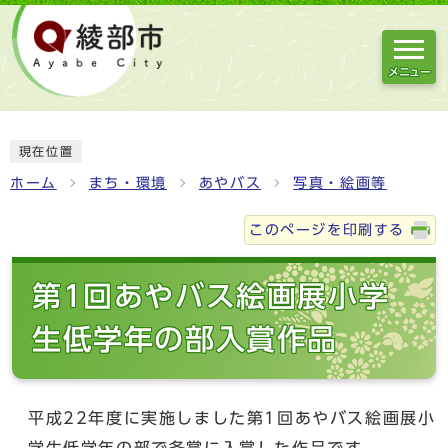
メニュー
現在位置
ホーム
まち・環境
あやバス
写真・絵画等
このページを印刷する
第1回あやバス絵画展小学
生低学年の部入賞作品
平成22年度に実施しました第1回あやバス絵画展小
学生低学年の部で各賞に入賞した作品です。