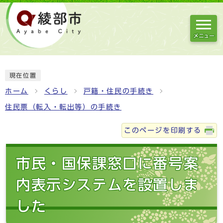
メニュー
現在位置
ホーム
くらし
戸籍・住民の手続き
住民票（転入・転出等）の手続き
このページを印刷する
市民・国保課窓口に番号案
内表示システムを設置しま
した