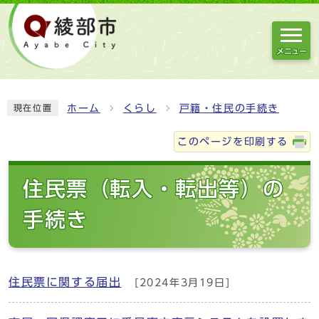
メニュー
ホーム
くらし
戸籍・住民の手続き
現在位置
このページを印刷する
住民票（転入・転出等）の
手続き
住民票に関する届出
[2024年3月19日]