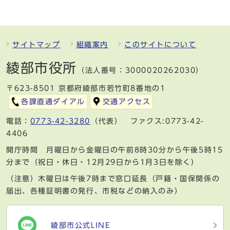
サイトマップ
組織案内
このサイトについて
綾部市役所
（法人番号：3000020262030）
〒623-8501 京都府綾部市若竹町8番地の1
各課直通ダイアル
交通アクセス
電話：
0773-42-3280
（代表） ファクス:0773-42-
4406
開庁時間 月曜日から金曜日の午前8時30分から午後5時15
分まで（祝日・休日・12月29日から1月3日を除く）
（注意）木曜日は午後7時まで窓口延長（戸籍・国保関係の
届出、各種証明書の発行、市税などの納入のみ）
綾部市公式LINE