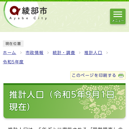
メニュー
現在位置
ホーム
市政情報
統計・調査
推計人口
令和5年度
このページを印刷する
推計人口（令和5年9月1日
現在）