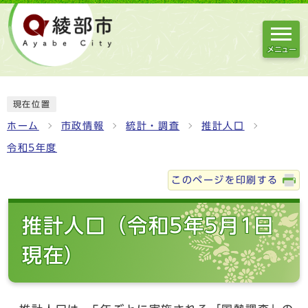
メニュー
現在位置
ホーム
市政情報
統計・調査
推計人口
令和5年度
このページを印刷する
推計人口（令和5年5月1日
現在）