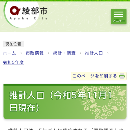
メニュー
現在位置
ホーム
市政情報
統計・調査
推計人口
令和5年度
このページを印刷する
推計人口（令和5年11月1
日現在）